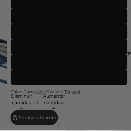
35
36
37
38
Entrega
39
40
Color
Cuero Azul Oscuro x Tornasol
Disminuir
Aumentar
cantidad
cantidad
Agregar al carrito