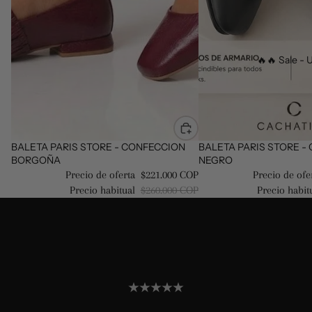
🔥🔥 Sale - U
Oferta
BALETA PARIS STORE - CONFECCION
Oferta
BALETA PARIS STORE -
BORGOÑA
NEGRO
Precio de oferta
$221.000 COP
Precio de ofe
Precio habitual
$260.000 COP
Precio habit
0
0
opiniones