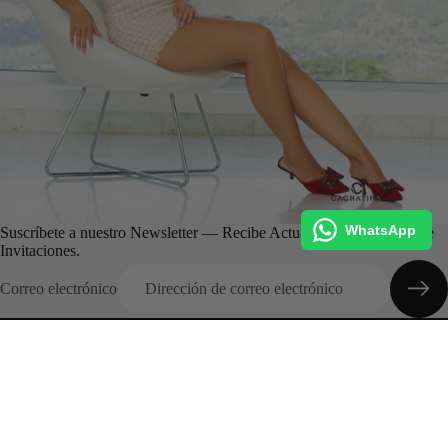
WhatsApp
Suscríbete a nuestro Newsletter — Recibe Actualizaciones, Ofertas e
Invitaciones.
Correo electrónico
Categorias
Inicio
Colecciones
Entrega Inmediata
Promociones