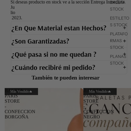
Si deseas producto en stock ve a la sección Entrega Inmediata
BALETA
Ju
STOCK
lio
2023.
ESTILETO
S STOCK
¿En Que Material estan Hechos?
PLATAFO
¿Son Garantizadas?
RMAS
STOCK
¿Qué pasa si no me quedan ?
PLANAS
STOCK
¿Cuándo recibiré mi pedido?
También te pueden interesar
BALETA
BALETA
Más Vendido🔥
Más Vendido🔥
PARIS
PARIS
STORE
STORE
-
-
CONFECCION
CONFECCION
BORGOÑA
NEGRO