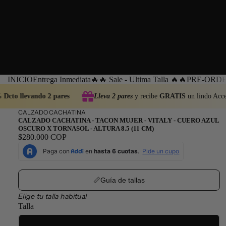
INICIO
Entrega Inmediata
🔥🔥 Sale - Ultima Talla 🔥🔥
PRE-ORDEN
Dcto llevando 2 pares
Lleva 2 pares
y recibe
GRATIS
un lindo Acces
CALZADO CACHATINA
CALZADO CACHATINA - TACON MUJER - VITALY - CUERO AZUL
OSCURO X TORNASOL - ALTURA 8.5 (11 CM)
$280.000 COP
📏Guía de tallas
Elige tu talla habitual
Talla