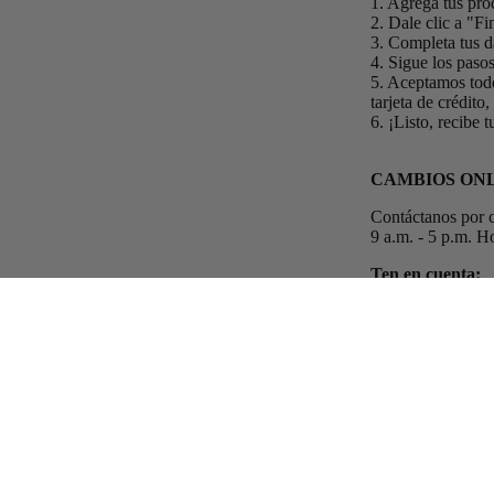
1. Agrega tus pro
2. Dale clic a "F
3. Completa tus d
4. Sigue los paso
5. Aceptamos todo
tarjeta de crédito
6. ¡Listo, recibe 
CAMBIOS ONL
Contáctanos por c
9 a.m. - 5 p.m. 
Ten en cuenta:
Los costos de env
Suscríbete a nuestro Newsletter — Recibe Actualizaciones, Ofertas e In
Correo electrónico