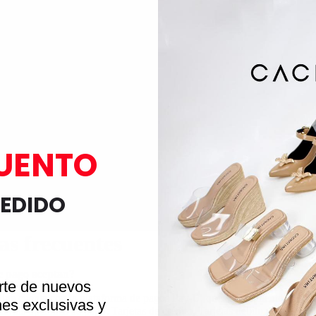
UENTO
PEDIDO
as frecuentes
e pago aceptan?
arte de nuevos
line cuenta con la plataforma de pagos Pay U, que es totalmente confiab
nes exclusivas y
as las opciones de pago: Tarjetas de crédito, Tarjetas débito (Elige PS