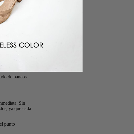
audo (Baloto,
 con 0% de
ivo para compras
compras con
tado de bancos
inmediata. Sin
ados, ya que cada
el punto