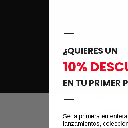
—
¿QUIERES UN
10% DESC
EN TU PRIMER 
—
Pregunt
¿Qué métodos d
Sé la primera en enter
Nuestra tienda on
lanzamientos, coleccio
además ofrece tod