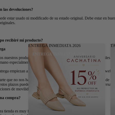
 las devoluciones?
ede estar usado ni modificado de su estado original. Debe estar en buen
originales.
po recibiré mi producto?
ENTREGA INMEDIATA 2026
T
ega
ENTREGA INMEDIATA 2026
s nuestros productos tienen un tiempo de entrega de 10 días hábiles…
mano especialmente para ti , con tus gustos y tus especificaciones
trega empiezan a contar el siguiente día hábil de tu compra en la web.
te que no nos hacemos responsables por los tiempos de entrega de las 
tos plazos pueden verse afectados en algunas ocasiones por diversas c
cciones de movilidad en el país.
una compra?
a tienda es muy fácil y seguro.