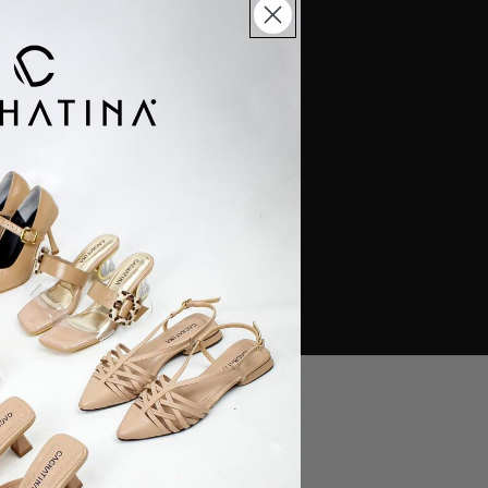
le y segura,
E), consignaciones