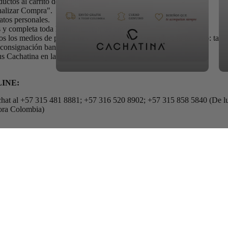
ductos al carrito de compras.
inalizar Compra".
atos personales.
s y completa toda la información de envío.
s los medios de pago a través de Mercado Pago, elige tu favorito: tarje
, consignación bancaria o giros por Baloto y Efecty.
tus Cachatina en la puerta de tu casa!
INE:
hat al
+57 315 481 8881; +57 316 520 8902; +57 315 858 5840
(De l
Hora Colombia)
ío deberán ser asumidos por el cliente.
vitaciones.