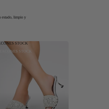
 estado, limpio y
ACONES STOCK
TACONES STOCK
 Son realmente
transportadoras.
ircunstancias,