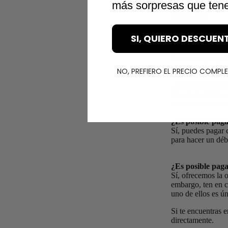
más sorpresas que tene
bancarias y consi
Efecty, etc).
¡Pero eso no es 
SI, QUIERO DESCUEN
interés. Porque 
Si amas el
pago 
de nuestro catálo
NO, PREFIERO EL PRECIO COMPL
¿Es cierto que p
No, no es cierto,
cualquier medio 
¿Es posible paga
Sí, puedes pagar 
para hacer un déb
¿Es posible paga
Sí, ofrecemos la 
embargo, ten en c
uno de ellos es ú
Si te encuentras 
directamente.