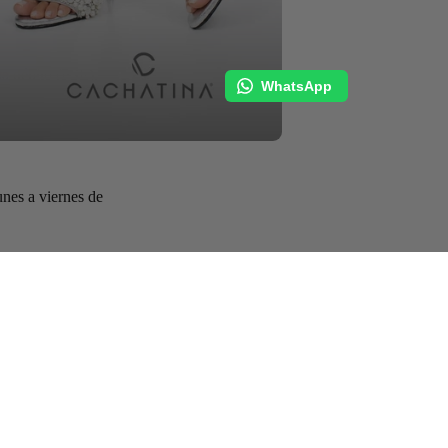
ta débito (PSE),
WhatsApp
unes a viernes de