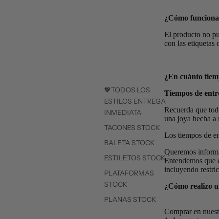
¿Cómo funcionan
El producto no pu
con las etiquetas 
¿En cuánto tiem
💖TODOS LOS
Tiempos de entr
ESTILOS ENTREGA
Recuerda que todo
INMEDIATA
una joya hecha a 
TACONES STOCK
Los tiempos de en
BALETA STOCK
Queremos informar
ESTILETOS STOCK
Entendemos que es
incluyendo restri
PLATAFORMAS
STOCK
¿Cómo realizo 
PLANAS STOCK
Comprar en nuestr