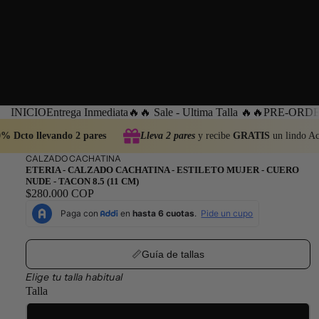
INICIO
Entrega Inmediata
🔥🔥 Sale - Ultima Talla 🔥🔥
PRE-ORDEN
% Dcto llevando 2 pares
Lleva 2 pares
y recibe
GRATIS
un lindo Acc
CALZADO CACHATINA
ETERIA - CALZADO CACHATINA - ESTILETO MUJER - CUERO
NUDE - TACON 8.5 (11 CM)
$280.000 COP
📏Guía de tallas
Elige tu talla habitual
Talla