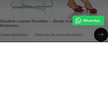
WhatsApp
Suscríbete a nuestro Newsletter — Recibe Actualizaciones, Ofertas e
Invitaciones.
Correo electrónico
Categorias
Inicio
Colecciones
Entrega Inmediata
Promociones
Conócenos
Preguntas Frecuentes
Outfits
Sobre nosotros
¿Cómo realizo una Compra?