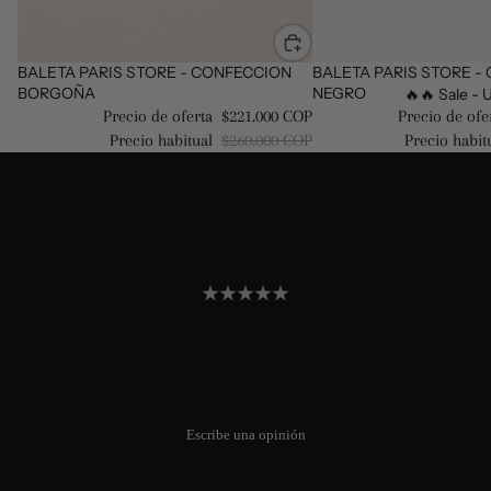
Oferta
BALETA PARIS STORE - CONFECCION
Oferta
BALETA PARIS STORE -
BORGOÑA
NEGRO
🔥🔥 Sale - U
Precio de oferta
$221.000 COP
Precio de ofe
Precio habitual
$260.000 COP
Precio habit
0
0
opiniones
Todavía no hay opiniones. Sé el
primero en añadir una opinión.
Escribe una opinión