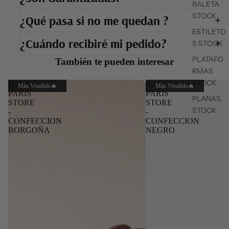
BALETA
STOCK
¿Qué pasa si no me quedan ?
ESTILETO
¿Cuándo recibiré mi pedido?
S STOCK
PLATAFO
También te pueden interesar
RMAS
STOCK
BALETA
BALETA
Más Vendido🔥
Más Vendido🔥
PARIS
PARIS
PLANAS
STORE
STORE
STOCK
-
-
CONFECCION
CONFECCION
BORGOÑA
NEGRO