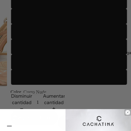
35
36
37
38
Entrega
39
40
Color
Cuero Nude
Disminuir
Aumentar
cantidad
cantidad
Agregar al carrito
Comprar ahora
—