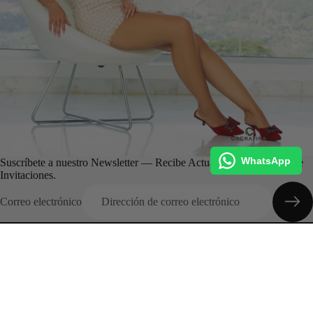
WhatsApp
Suscríbete a nuestro Newsletter — Recibe Actualizaciones, Ofertas e
Invitaciones.
Correo electrónico
Categorias
Inicio
Colecciones
Entrega Inmediata
Promociones