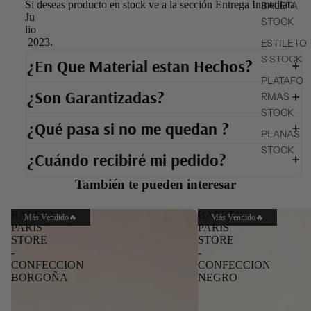
Si deseas producto en stock ve a la sección Entrega Inmediata
BALETA
Ju
STOCK
lio
2023.
ESTILETO
S STOCK
¿En Que Material estan Hechos?
PLATAFO
¿Son Garantizadas?
RMAS
STOCK
¿Qué pasa si no me quedan ?
PLANAS
STOCK
¿Cuándo recibiré mi pedido?
También te pueden interesar
BALETA
BALETA
Más Vendido🔥
Más Vendido🔥
PARIS
PARIS
STORE
STORE
-
-
CONFECCION
CONFECCION
BORGOÑA
NEGRO