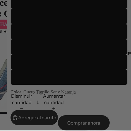
35
36
37
38
Entrega
39
40
Color
Cuero Tigrillo Seny Naranja
Disminuir
Aumentar
cantidad
cantidad
Agregar al carrito
Comprar ahora