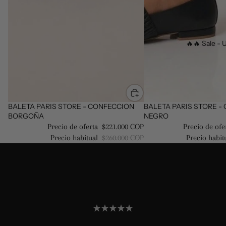
🔥🔥 Sale - U
Oferta
BALETA PARIS STORE - CONFECCION
Oferta
BALETA PARIS STORE -
BORGOÑA
NEGRO
Precio de oferta
$221.000 COP
Precio de ofe
Precio habitual
$260.000 COP
Precio habit
0
0
opiniones