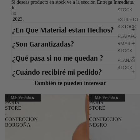
Si deseas producto en stock ve a la sección Entrega Inmediata
BALETA
Ju
STOCK
lio
2023.
ESTILETO
S STOCK
¿En Que Material estan Hechos?
PLATAFO
¿Son Garantizadas?
RMAS
STOCK
¿Qué pasa si no me quedan ?
PLANAS
STOCK
¿Cuándo recibiré mi pedido?
También te pueden interesar
BALETA
BALETA
Más Vendido🔥
Más Vendido🔥
PARIS
PARIS
STORE
STORE
-
-
CONFECCION
CONFECCION
BORGOÑA
NEGRO