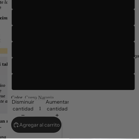
35
36
37
38
Entrega
39
40
Color
Cuero Naranja
Disminuir
Aumentar
cantidad
cantidad
Agregar al carrito