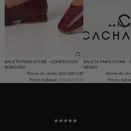
🔥🔥 Sale - U
Oferta
BALETA PARIS STORE - CONFECCION
Oferta
BALETA PARIS STORE -
BORGOÑA
NEGRO
Precio de oferta
$221.000 COP
Precio de ofe
Precio habitual
$260.000 COP
Precio habit
0
0
opiniones