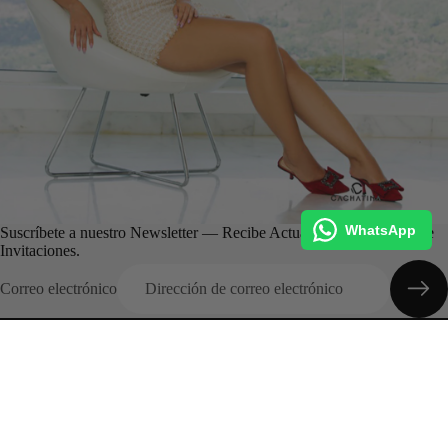
WhatsApp
Suscríbete a nuestro Newsletter — Recibe Actualizaciones, Ofertas e
Invitaciones.
Correo electrónico
Categorias
Inicio
Colecciones
Entrega Inmediata
Promociones