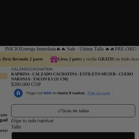
INICIO
Entrega Inmediata
🔥🔥 Sale - Ultima Talla 🔥🔥
PRE-ORDEN
Dcto llevando 2 pares
Lleva 2 pares
y recibe
GRATIS
un lindo Acces
CALZADO CACHATINA
KAPRINA - CALZADO CACHATINA - ESTILETO MUJER - CUERO
NARANJA - TACON 8.5 (11 CM)
$280.000 COP
📏Guía de tallas
Elige tu talla habitual
Talla