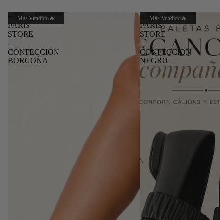
BALETA
BALETA
Más Vendido🔥
Más Vendido🔥
PARIS
PARIS
STORE
STORE
-
-
CONFECCION
CONFECCION
BORGOÑA
NEGRO