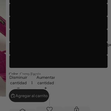
36
37
38
Entrega
39
40
Color
Cuero Fucsia
Disminuir
Aumentar
cantidad
cantidad
Agregar al carrito