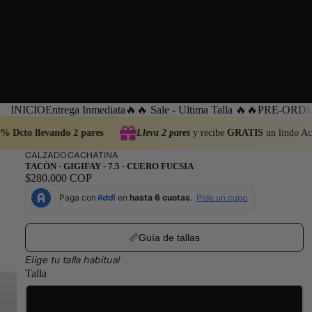
INICIO
Entrega Inmediata
🔥🔥 Sale - Ultima Talla 🔥🔥
PRE-ORDEN
% Dcto llevando 2 pares
Lleva 2 pares
y recibe
GRATIS
un lindo Acc
CALZADO CACHATINA
TACÒN - GIGIFAY - 7.5 - CUERO FUCSIA
$280.000 COP
📏Guía de tallas
Elige tu talla habitual
Talla
35