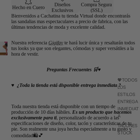
Diseños
Compra Segura
Hecho en Cuero
Exclusivos
(SSL)
Bienvenidos a Cachatina tu tienda Virtual donde encontrarás
las sandalias mas espectaculares a precio de fabrica, con las
últimas tendencias de moda y excelente calidad.
Nuestra referencia
Gigifay
te hará lucir única y resaltarán todos
tus looks ya que son elegantes, cómodas y super versátiles a la
hora de vestir.
Preguntas Frecuentes 🛒♥️
💖TODOS
♥️
¿
Toda la tienda está disponible entrega inmediata ?
LOS
ESTILOS
ENTREGA
Toda nuestra tienda está disponible con un tiempo de
INMEDIAT
producción de 10 días hábiles.
Es un producto que hacemos
A
exclusivamente para ti
, personalizado de acuerdo a las
especificaciones de diseño, color, tacón y características de tu
TACONES
pie. Son realmente una joya hecha especialmente a tu gusto y
STOCK
comodidad🛍💕