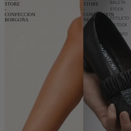
BALETA
STORE
STORE
STOCK
-
-
CONFECCION
CONFECCION
ESTILETO
BORGOÑA
NEGRO
S STOCK
PLATAFO
RMAS
STOCK
PLANAS
STOCK