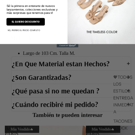
DETALLES:
Sé la primera en enterarte de nuevos
lanzamientos, colecciones exclusivas y
más sorpresas que tenemos para ti!
Correa 100% en cuero.
SI, QUIERO DESCUENTO
Ocasion de uso: Casual.
NO, PREFIERO EL PRECIO COMPLETO
MEDIDAS:
Largo de 103 Cm. Talla M.
¿En Que Material estan Hechos?
¿Son Garantizadas?
💖TODOS
LOS
¿Qué pasa si no me quedan ?
ESTILOS
ENTREGA
¿Cuándo recibiré mi pedido?
INMEDIAT
A
También te pueden interesar
TACONES
STOCK
BALETA
BALETA
Más Vendido🔥
Más Vendido🔥
PARIS
PARIS