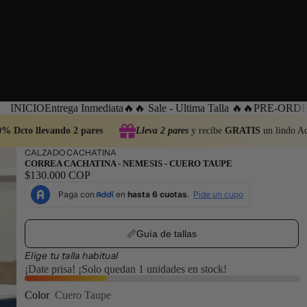
INICIO
Entrega Inmediata
🔥🔥 Sale - Ultima Talla 🔥🔥
PRE-ORDEN
% Dcto llevando 2 pares
Lleva 2 pares
y recibe
GRATIS
un lindo Acc
CALZADO CACHATINA
CORREA CACHATINA - NEMESIS - CUERO TAUPE
$130.000 COP
📏Guía de tallas
Elige tu talla habitual
¡Date prisa! ¡Solo quedan 1 unidades en stock!
Color
Cuero Taupe