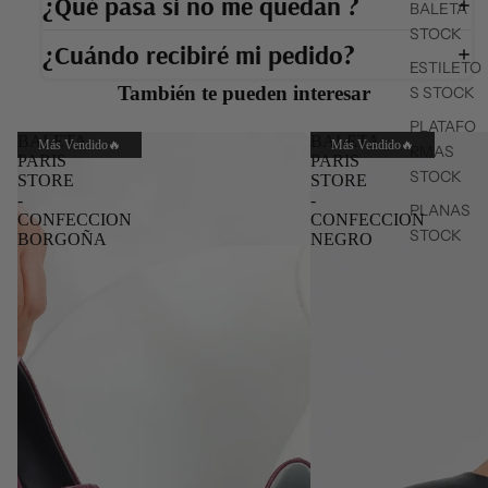
¿Qué pasa si no me quedan ?
BALETA
STOCK
¿Cuándo recibiré mi pedido?
ESTILETO
También te pueden interesar
S STOCK
PLATAFO
BALETA
BALETA
Más Vendido🔥
Más Vendido🔥
RMAS
PARIS
PARIS
STOCK
STORE
STORE
-
-
PLANAS
CONFECCION
CONFECCION
STOCK
BORGOÑA
NEGRO