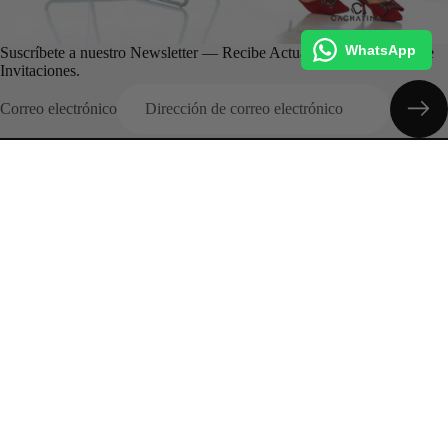
WhatsApp
Suscríbete a nuestro Newsletter — Recibe Actualizaciones, Ofertas e
Invitaciones.
Correo electrónico
Categorias
Inicio
Colecciones
Entrega Inmediata
Promociones
Conócenos
Preguntas Frecuentes
Outfits
Sobre nosotros
¿Cómo realizo una Compra?
Preguntas frecuentes