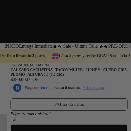
INICIO
Entrega Inmediata
🔥🔥 Sale - Ultima Talla 🔥🔥
PRE-ORDEN
% Dcto llevando 2 pares
Lleva 2 pares
y recibe
GRATIS
un lindo Ac
CALZADO CACHATINA
CALZADO CACHATINA - TACON MUJER - JUNJEY - CUERO GRIS
PLOMO - ALTURA 5.5 (7.5 CM)
$280.000 COP
📏Guía de tallas
Elige tu talla habitual
Talla