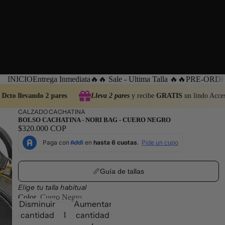
INICIO
Entrega Inmediata
🔥🔥 Sale - Ultima Talla 🔥🔥
PRE-ORDEN
Dcto llevando 2 pares
Lleva 2 pares
y recibe
GRATIS
un lindo Acces
CALZADO CACHATINA
BOLSO CACHATINA - NORI BAG - CUERO NEGRO
$320.000 COP
📏Guía de tallas
Elige tu talla habitual
Color
Cuero Negro
Disminuir
Aumentar
cantidad
cantidad