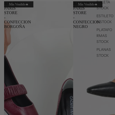
BALETA
BALETA
BALETA
Más Vendido🔥
Más Vendido🔥
STOCK
PARIS
PARIS
STORE
STORE
ESTILETO
-
-
S STOCK
CONFECCION
CONFECCION
BORGOÑA
NEGRO
PLATAFO
RMAS
STOCK
PLANAS
STOCK