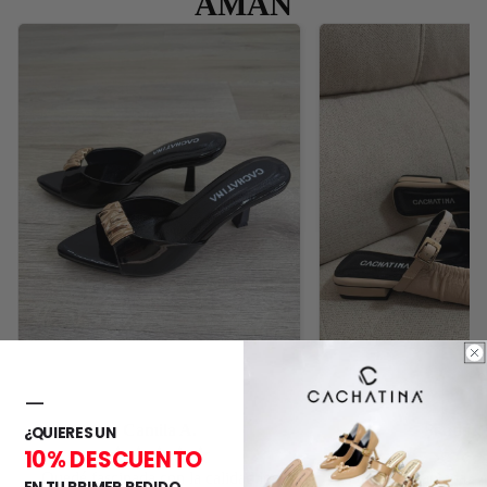
AMAN
—
Camila A.
Sandra 
¿QUIERES UN
10% DESCUENTO
Quedé fascinada con la calidad los
Quedé encantada c