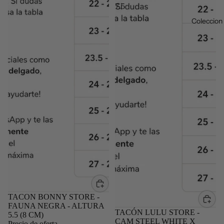
7.5
Coleccion
Oferta
TACON BONNY STORE -
FAUNA NEGRA - ALTURA
Oferta
TACÓN LULU STORE -
5.5 (8 CM)
CAM STEEL WHITE X
Precio de oferta