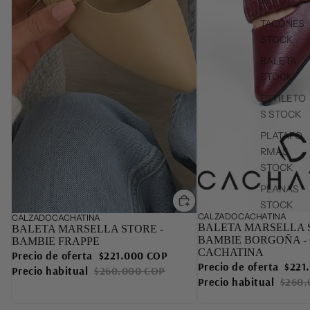
A
TACONES
STOCK
BALETA
STOCK
ESTILETO
S STOCK
PLATAFO
RMAS
STOCK
PLANAS
STOCK
CALZADO CACHATINA
Oferta
CALZADO CACHATINA
Oferta
BALETA MARSELLA S
BALETA MARSELLA STORE -
BAMBIE BORGOÑA -
BAMBIE FRAPPE
CACHATINA
Precio de oferta
$221.000 COP
Precio de oferta
$221
Precio habitual
$260.000 COP
Precio habitual
$260.