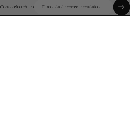
Correo electrónico
Categorias
Inicio
Colecciones
Entrega Inmediata
Promociones
Conócenos
Preguntas Frecuentes
Outfits
Sobre nosotros
¿Cómo realizo una Compra?
Preguntas frecuentes
Contáctanos
Nuestras Políticas
Términos y condiciones
Política de privacidad