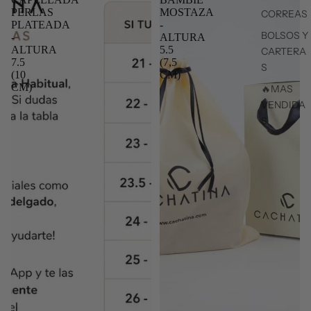
PERLAS
MOSTAZA
CORREAS
PLATEADA
-
BOLSOS Y
-
ALTURA
ALTURA
5.5
CARTERA
7.5
(7,5
S
(10
CM)
CM)
🔥MAS
VENDIDA
S