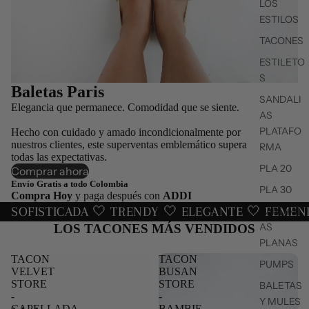
LOS
ESTILOS
TACONES
ESTILETO
S
Baletas Paris
SANDALI
Elegancia que permanece. Comodidad que se siente.
AS
PLATAFO
Hecho con cuidado y amado incondicionalmente por
nuestros clientes, este superventas emblemático supera
RMA
todas las expectativas.
PLA 20
Comprar ahora
Envío Gratis a todo Colombia
PLA 30
Compra Hoy
y paga después con
ADDI
SOFISTICADA 🤍 TRENDY 🤍 ELEGANTE 🤍 FEMEN
SANDALI
AS
LOS TACONES MÁS VENDIDOS
PLANAS
TACON
TACON
PUMPS
VELVET
BUSAN
STORE
STORE
BALETAS
-
-
Y MULES
CAPELLADA
BAMBIE