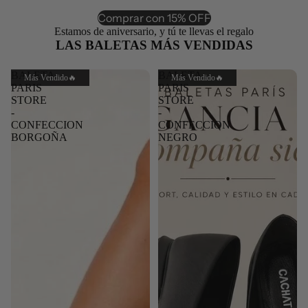
Comprar con 15% OFF
Estamos de aniversario, y tú te llevas el regalo
LAS BALETAS MÁS VENDIDAS
BALETA
BALETA
Más Vendido🔥
Más Vendido🔥
PARIS
PARIS
STORE
STORE
-
-
CONFECCION
CONFECCION
BORGOÑA
NEGRO