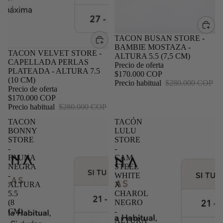
Oferta
TACON BUSAN STORE -
BAMBIE MOSTAZA -
Oferta
TACON VELVET STORE -
ALTURA 5.5 (7,5 CM)
CAPELLADA PERLAS
Precio de oferta
PLATEADA - ALTURA 7.5
$170.000 COP
(10 CM)
Precio habitual
$280.000 COP
Precio de oferta
$170.000 COP
Precio habitual
$280.000 COP
TACON
TACÓN
BONNY
LULU
STORE
STORE
-
-
FAUNA
CAM
NEGRA
STEEL
-
WHITE
ALTURA
X
5.5
CHAROL
(8
NEGRO
CM)
-
ALTURA