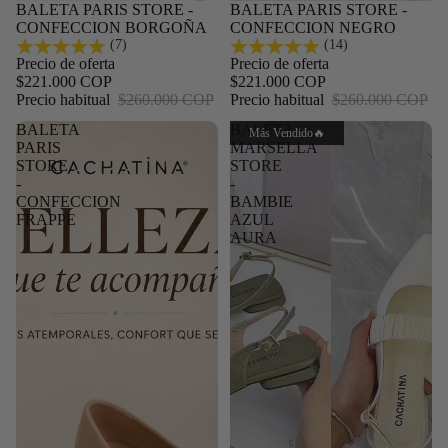
Oferta
BALETA PARIS STORE -
Oferta
BALETA PARIS STORE -
CONFECCION BORGOÑA
CONFECCION NEGRO
(7)
(14)
Precio de oferta
Precio de oferta
$221.000 COP
$221.000 COP
Precio habitual
$260.000 COP
Precio habitual
$260.000 COP
BALETA
BALETA
Más Vendido🔥
PARIS
MARSELLA
STORE
STORE
-
-
CONFECCION
BAMBIE
FRAPPE
AZUL
AURA