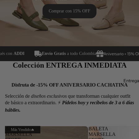
Comprar con 15% OFF
s con
ADDI
Envío Gratis
a todo Colombia
Aniversario + 15% OFF 
Colección ENTREGA INMEDIATA
Entrega
Disfruta de
-15% OFF ANIVERSARIO CACHATINA
Selección de
diseños exclusivos
que transforman cualquier outfit
de básico a extraordinario. ⚡
Pídelos hoy y recíbelos de 3 a 6 días
hábiles.
BALETA
BALETA
Más Vendido🔥
MARSELLA
MARSELLA