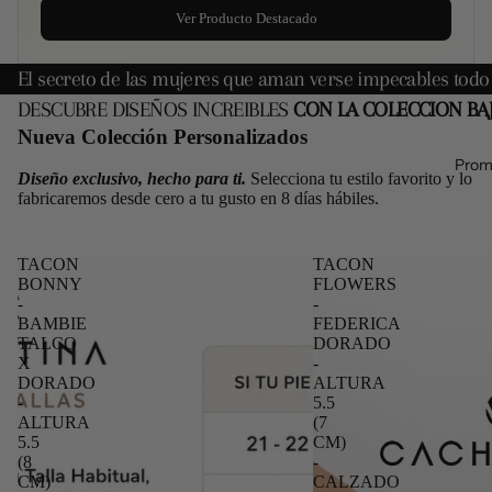
Ver Producto Destacado
El secreto de las mujeres que aman verse impecables todo
DESCUBRE DISEÑOS INCREIBLES
CON LA COLECCION BA
Nueva Colección Personalizados
Prom
Diseño exclusivo, hecho para ti.
Selecciona tu estilo favorito y lo
fabricaremos desde cero a tu gusto en 8 días hábiles.
TACON
TACON
BONNY
FLOWERS
-
-
BAMBIE
FEDERICA
TALCO
DORADO
X
-
DORADO
ALTURA
-
5.5
ALTURA
(7
5.5
CM)
(8
-
CM)
CALZADO