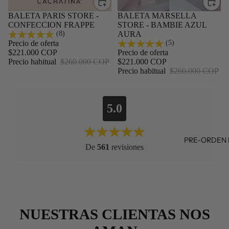
Oferta
BALETA PARIS STORE -
Oferta
BALETA MARSELLA
CONFECCION FRAPPE
STORE - BAMBIE AZUL
(8)
AURA
(5)
Precio de oferta
$221.000 COP
Precio de oferta
Precio habitual
$260.000 COP
$221.000 COP
Precio habitual
$260.000 COP
5.0
PRE-ORDEN N
De
561
revisiones
NUESTRAS CLIENTAS NOS