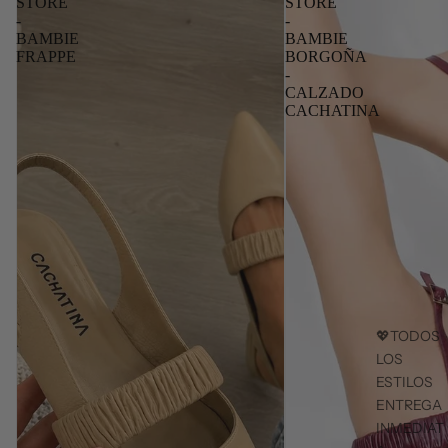
STORE
STORE
-
-
BAMBIE
BAMBIE
FRAPPE
BORGOÑA
-
CALZADO
CACHATINA
💖TODOS
LOS
ESTILOS
ENTREGA
INMEDIAT